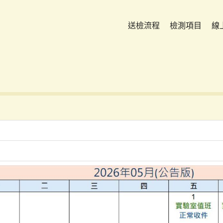
送檢流程
檢測項目
線